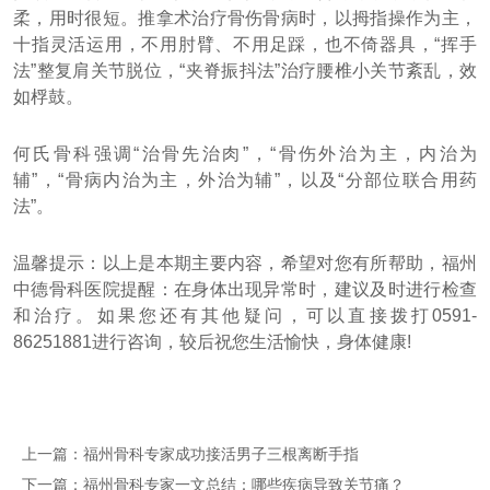
柔，用时很短。推拿术治疗骨伤骨病时，以拇指操作为主，
十指灵活运用，不用肘臂、不用足踩，也不倚器具，“挥手
法”整复肩关节脱位，“夹脊振抖法”治疗腰椎小关节紊乱，效
如桴鼓。
何氏骨科强调“治骨先治肉”，“骨伤外治为主，内治为
辅”，“骨病内治为主，外治为辅”，以及“分部位联合用药
法”。
温馨提示：以上是本期主要内容，希望对您有所帮助，福州
中德骨科医院提醒：在身体出现异常时，建议及时进行检查
和治疗。如果您还有其他疑问，可以直接拨打0591-
86251881进行咨询，较后祝您生活愉快，身体健康!
上一篇：
福州骨科专家成功接活男子三根离断手指
下一篇：
福州骨科专家一文总结：哪些疾病导致关节痛？