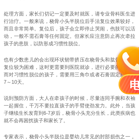
处理方面，家长们切记一定要及时就医，请专业骨科医生进
行治疗。一般来说，桡骨小头半脱位后手法复位效果较好，
而且非常简单。复位后，孩子会立即停止哭闹，伤肢可以活
动，一般不需石膏等任何固定。但家长应注意防止再次牵拉
孩子的患肢，以防形成习惯性脱位。
也有少数患儿的会出现环状韧带挤压在桡骨头和肱骨之间，
复位较为困难，这时更需要到医院就诊，进行必要的处理。
而对习惯性脱位的孩子，需要用三角巾或者石膏固定肘关节
7～10天。
说到预防方面，大人在牵孩子的时候，尽量连同手腕和衣袖
一起握住，千万不要拉直孩子的手臂使劲发力。此外，当孩
子继续生长发育到6-7岁后，桡骨小头充分生长，此类疾病也
就不会再困扰孩子和家长了。
专家表示，桡骨小头半脱位是婴幼儿常见的肘部损伤之一，