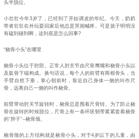
头半脱位。
小壮壮今年3岁了，已经到了开始调皮的年纪。今天，奶奶
带者壮壮在外玩耍回家后他总是哭闹喊疼。可是孩子明明没
有磕到碰到啊，这到底是怎么回事?
“桡骨小头”在哪里
桡骨小头位于肘部。正常人肘关节由尺骨鹰嘴和桡骨小头以
及肱骨下端构成。换句话说，每个人的前臂有两根骨头，当
手臂自然下垂，掌心朝前时，靠近自己身体一侧的叫作尺
骨，远离自己一侧的叫作桡骨。
前臂带动肘关节旋转时，桡骨总是围着尺骨转。为了防止桡
骨在旋转的时候脱位，尺骨上有一条环状韧带紧紧套着桡骨
的"脖子"--桡骨颈。
桡骨颈的上方结构就是桡骨小头，对于4岁以下的儿童，由