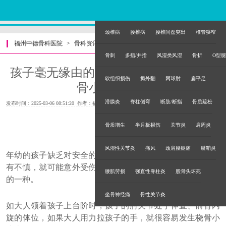
颈椎病
腰椎病
腰椎间盘突出
椎管狭窄
福州中德骨科医院
>
骨科资讯
>
骨刺
多指/并指
风湿类风湿
骨折
O型腿
孩子毫无缘由的哭闹？福州骨科小心桡
软组织损伤
拇外翻
网球肘
扁平足
骨小头半脱位
滑膜炎
脊柱侧弯
断肢/断指
骨质疏松
发布时间：2025-03-06 08:51:20 作者：福州中德骨科医院
骨质增生
半月板损伤
关节炎
肩周炎
风湿性关节炎
痛风
颈肩腰腿痛
腱鞘炎
年幼的孩子缺乏对安全的判断能力和对自的我保护能力。稍
有不慎，就可能意外受伤，而骨折就是小孩意致伤中很常见
腰肌劳损
强直性脊柱炎
股骨头坏死
的一种。
坐骨神经痛
骨性关节炎
如大人领着孩子上台阶时，孩子的肘关节处于伸直、前臂内
旋的体位，如果大人用力拉孩子的手，就很容易发生桡骨小