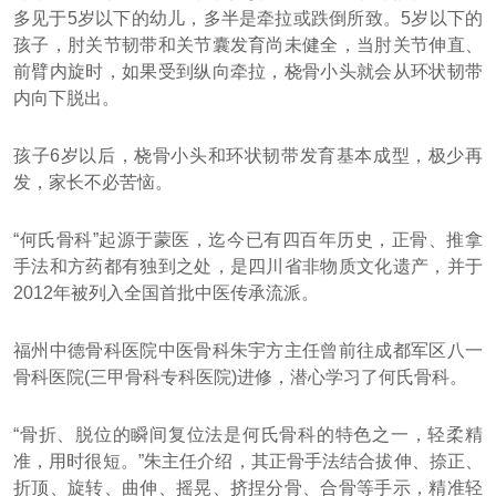
多见于5岁以下的幼儿，多半是牵拉或跌倒所致。5岁以下的
孩子，肘关节韧带和关节囊发育尚未健全，当肘关节伸直、
前臂内旋时，如果受到纵向牵拉，桡骨小头就会从环状韧带
内向下脱出。
孩子6岁以后，桡骨小头和环状韧带发育基本成型，极少再
发，家长不必苦恼。
“何氏骨科”起源于蒙医，迄今已有四百年历史，正骨、推拿
手法和方药都有独到之处，是四川省非物质文化遗产，并于
2012年被列入全国首批中医传承流派。
福州中德骨科医院中医骨科朱宇方主任曾前往成都军区八一
骨科医院(三甲骨科专科医院)进修，潜心学习了何氏骨科。
“骨折、脱位的瞬间复位法是何氏骨科的特色之一，轻柔精
准，用时很短。”朱主任介绍，其正骨手法结合拔伸、捺正、
折顶、旋转、曲伸、摇晃、挤捏分骨、合骨等手示，精准轻