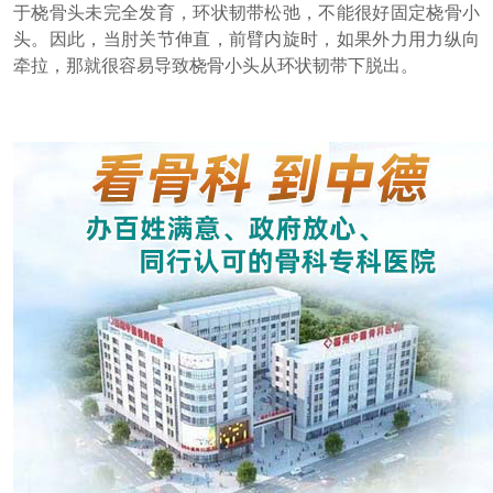
于桡骨头未完全发育，环状韧带松弛，不能很好固定桡骨小
头。因此，当肘关节伸直，前臂内旋时，如果外力用力纵向
牵拉，那就很容易导致桡骨小头从环状韧带下脱出。