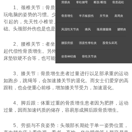
滑膜炎
脊柱侧弯
断肢/断指
骨质疏松
1、颈椎关节：骨质增生患者经常有低头看书，打机，
玩电脑的姿势的习惯。少数是因为先天的颈椎结构发育不良
骨质增生
半月板损伤
关节炎
肩周炎
引起的，先天性小椎管、颈椎退变等都是颈椎病的发病基
础。头颈部外伤也是也是诱发颈椎病的主要因素。
风湿性关节炎
痛风
颈肩腰腿痛
腱鞘炎
腰肌劳损
强直性脊柱炎
股骨头坏死
2、腰椎关节：者坐时不靠椅背导致腰椎严重受压而引
起代偿性骨质增生。另外，不蹲下就弯腰取物，睡姿不良，
坐骨神经痛
骨性关节炎
床垫软硬不合等，也可能加速腰椎的退化程度。
3、膝关节：骨质增生患者过量进行以足部承重的运动
如跑步，跳绳等，会加速膝关节的退化。而女士们爱穿的高
跟鞋，也会使重心前移，增加膝关节受力，加速退化。
4、脚后跟：体重过重的骨质增生患者因为肥胖，运动
过量，因而加速钙质的储存，容易形成脚后跟骨质增生。
5、劳损与不良姿势：头颈部长期处于单一姿势位置，