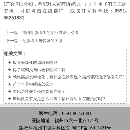
好”的详细介绍，希望对大家有所帮助。
》》》更多有关疾病
资讯，可以点击在线咨询，或拨打骨科热线：
0591-
86251881
.
上一篇：
福州骨质增生的治疗方法，必看！
下一篇：
骨质增生与骨刺的关系
相关文章：
★
股骨头坏死的原因有哪些
★
得了腱鞘炎自己会有哪些症状
★
颈椎病越发年轻化，有什么症状表现？福州哪家治疗颈椎病好?
★
得了坐骨神经痛怎么办
★
类风湿性关节炎的饮食注意？
★
痛风性关节炎是怎么回事？福州骨科医院能治好吗？
医生电话：0591-86251881
医院地址：福州市六一北路171号
版权© 福州中德骨科医院
闽ICP备16013431号