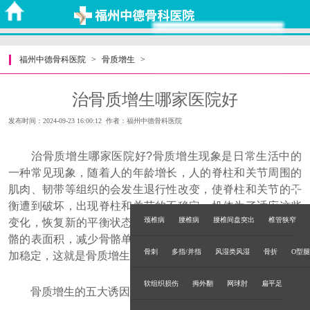
福州中德骨科医院
>
骨质增生
>
治骨质增生哪家医院好
发布时间：2024-09-23 16:00:12 作者：福州中德骨科医院
治骨质增生哪家医院好?骨质增生现象是日常生活中的
一种常见现象，随着人的年龄增长，人的脊柱和关节周围的
肌肉、韧带等组织的会发生退行性改变，使脊柱和关节的平
衡遭到破坏，出现脊柱和关节的不稳定。机体为了适应这些
颈椎病
腰椎病
腰椎间盘突出
椎管狭窄
变化，恢复新的平衡状态，就会通过骨质增生的方式增加骨
骼的表面积，减少骨骼单位面积上的压力，使脊柱或关节更
骨刺
多指/并指
风湿类风湿
骨折
O型腿
加稳定，这就是骨质增生的现象。
软组织损伤
拇外翻
网球肘
扁平足
骨质增生的五大诱因：