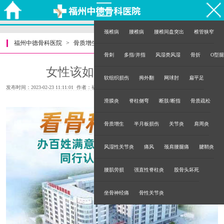
颈椎病
腰椎病
腰椎间盘突出
椎管狭窄
福州中德骨科医院
>
骨质增生
>
骨刺
多指/并指
风湿类风湿
骨折
O型腿
女性该如何避免骨质增生
软组织损伤
拇外翻
网球肘
扁平足
发布时间：2023-02-23 11:11:01 作者：福州中德骨科医院
滑膜炎
脊柱侧弯
断肢/断指
骨质疏松
骨质增生
半月板损伤
关节炎
肩周炎
风湿性关节炎
痛风
颈肩腰腿痛
腱鞘炎
腰肌劳损
强直性脊柱炎
股骨头坏死
坐骨神经痛
骨性关节炎