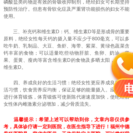
磷酸盐类药物是有效的骨吸收抑制剂，绝经妇女可长期坚持
预防性治疗。但患有骨软化症及严重肾功能损伤的妇女不能
使用。
三、补充钙和维生素D：钙、维生素D等是形成骨的重要
原料，绝经女性每天钙的摄入量不应少于800毫克，可以多
吃牛奶、乳制品、大豆、鱼虾、海带、紫菜、黄绿色蔬菜含
钙丰富的食物；可以适量吃些动物肝脏、鱼卵、奶油、坚
果、蛋黄、瘦肉等富含维生素D的食物及多晒太阳，以补充
维生素D。
四、养成良好的生活习惯：绝经女性更应养成良好的生
活习惯，饮食营养应均衡，保证足够的能量摄入。应该经常
进行体育锻炼，体育锻炼可使新陈代谢速度加快，使绝经后
女性体内雌激素分泌增加，减少骨质流失。
温馨提示：希望上述可以帮助到你，文章内容仅供参
考，具体诊疗请一定到医院，在医生指导下进行！福州中德