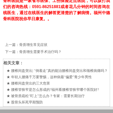
骨科医院是一家省市医保、工伤保险定点医院，可以拨打我
们的咨询热线：0591-86251881或者花几分钟的时间咨询在
线医生，通过在线医生的解答更清楚的了解病情。福州中德
骨科医院祝你早日康复。。
上一篇：
骨质增生常见症状
下一篇：
骨质增生需要手术治疗吗？
相关文章：
★
腰椎间盘突出| “倒着走”真的能治腰椎间盘突出和颈椎病痛吗？
★
年轻人腰痛千万要警惕，这种病最“偏爱”青少年男性
★
腰椎间盘突出的三大危害
★
腰椎管狭窄是怎么形成的?福州看腰椎管狭窄哪个医院好?
★
被骨质疏松“盯上”怎么办？专家：需要长期治疗
★
股骨头坏死早期预防