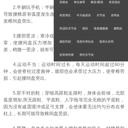
滑膜炎
脊柱侧弯
断肢/断指
骨质疏松
2.半躺玩手机：半躺位时，腰椎会因缺乏足够的支撑，
导致腰椎原有弧度发生改变，椎间盘所受重力不断增大，诱
骨质增生
半月板损伤
关节炎
肩周炎
发椎间盘突出。
风湿性关节炎
痛风
颈肩腰腿痛
腱鞘炎
3.腰部受凉：寒冷或潮湿引起要不小血管收缩，肌肉痉
腰肌劳损
强直性脊柱炎
股骨头坏死
挛，使腰间盘压力增加，特别是长期伏案人员，血液循环
差，稍微一受凉，就有可能引起腰椎疼痛。
坐骨神经痛
骨性关节炎
4.运动不当：运动时间过长，每天运动时间超过60分
钟，会使脊柱过度曲伸，腹部也会承受过大压力，使脊椎劳
损，引起腰间盘突出。
5.穿不对的鞋：穿细高跟鞋走路时，身体会前倾，北部
弧度增加;而无跟鞋、平底鞋、人字拖等完全无根的平底鞋，
因为没有减震缓冲或足弓支撑，会使体重无法均匀分布在脊
柱上，长期可能导致椎间盘受损。