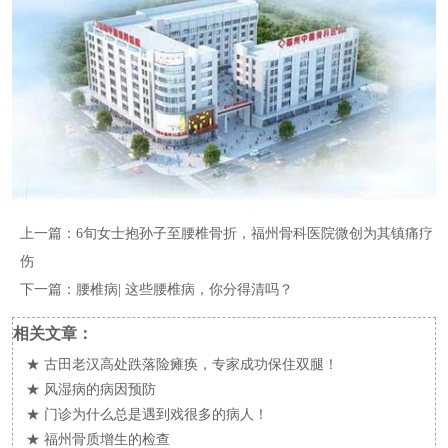
上一篇：
6旬女士抱孙子至腰椎骨折，福州骨科医院微创为其镇痛疗
伤
下一篇：
腰椎病| 这些腰椎病，你分得清吗？
相关文章：
★
古田老汉高处跌落险瘫痪，专家成功保住双腿！
★
风湿病的病因预防
★
门诊为什么总是遇到戏很多的病人！
★
福州骨质增生的检查