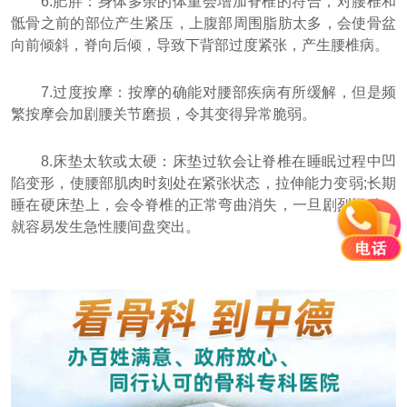
6.肥胖：身体多余的体重会增加脊椎的符合，对腰椎和
骶骨之前的部位产生紧压，上腹部周围脂肪太多，会使骨盆
向前倾斜，脊向后倾，导致下背部过度紧张，产生腰椎病。
7.过度按摩：按摩的确能对腰部疾病有所缓解，但是频
繁按摩会加剧腰关节磨损，令其变得异常脆弱。
8.床垫太软或太硬：床垫过软会让脊椎在睡眠过程中凹
陷变形，使腰部肌肉时刻处在紧张状态，拉伸能力变弱;长期
睡在硬床垫上，会令脊椎的正常弯曲消失，一旦剧烈运动，
就容易发生急性腰间盘突出。