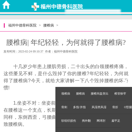
福州中德骨科医院
>
腰椎病
>
腰椎病| 年纪轻轻，为何就得了腰椎病?
发布时间：2023-02-24 09:10:37 作者：福州中德骨科医院
十几岁少年患上腰肌劳损，二十出头的白领腰椎疼痛，
这些屡见不鲜，是什么毁掉了你的腰椎?年纪轻轻，为何就
得了腰椎病?今天，就给大家讲解一下八个毁掉腰椎的坏习
惯!
颈椎病
腰椎病
腰椎间盘突出
椎管狭窄
1.坐姿不对：坐姿前倾时，头、躯干和上肢的重量集中
骨刺
多指/并指
风湿类风湿
骨折
O型腿
在腰椎这一个支点，长期伏案工作导致腰椎承受压力过大，
同样，东倒西歪，弓腰曲背，半躺半卧等坐姿不良同样会导
软组织损伤
拇外翻
网球肘
扁平足
致腰椎病。