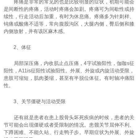
疼痛是非常的常见的也是比较明显的症状，初期可能会
是间断性的疼痛，活动时疼痛会加剧。疼痛可为间歇性或持
续性，行走活动后加重，有时为休息痛。疼痛多为针刺样、
钝痛或酸痛不适等，常向腹股沟区，大腿内侧，臀后侧和膝
内侧放射，并有该区麻木感。
2、体征
局部深压痛，内收肌止点压痛，4字试验阳性，伽咖s征
阳性，A11is征阳性试验阳性。外展、外旋或内旋活动受限，
患肢可缩短，肌肉萎缩，甚至有半脱位体征。有时轴冲痛阳
性。
3、关节僵硬与活动受限
还有就是患者在患上股骨头坏死疾病的时候，患者的关
节可能会出现僵硬或者受限制的情况。患髋关节屈伸不利、
下蹲困难、不能久站、行走鸭子步。早期症状为外展、外旋