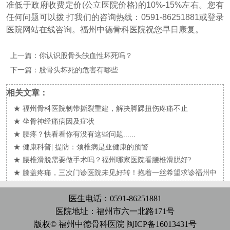
准低于政府收费定价(公立医院价格)的10%-15%左右。您有
任何问题可以拨 打我们的咨询热线：
0591-86251881
或登录
医院网站在线咨询。福州中德骨科医院祝您早日康复。
上一篇：
你认识股骨头缺血性坏死吗？
下一篇：
股骨头坏死的危害有哪些
相关文章：
★
福州骨科医院韧带撕裂重建，解决脚踝扭伤疼痛不止
★
坐骨神经痛病因及症状
★
腰疼？快看看你有没有这些问题......
★
健康科普| 提防：颈椎病是亚健康的预警
★
腰椎滑脱需要做手术吗？福州哪家医院看腰椎滑脱好?
★
膝盖疼痛，三次门诊医院未见好转！抱着一丝希望求诊福州中
德骨科后...
医生电话：0591-86251881
医院地址：福州市六一北路171号
版权© 福州中德骨科医院
闽ICP备16013431号