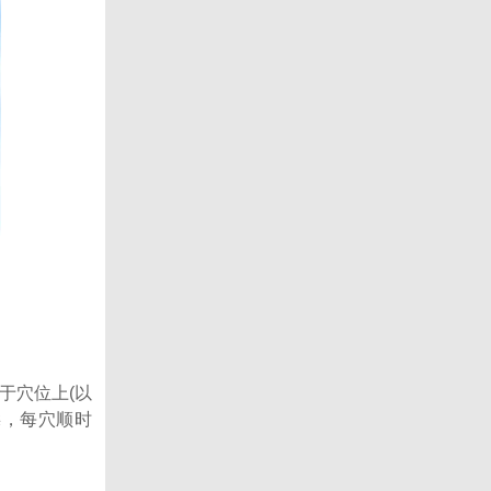
于穴位上(以
揉，每穴顺时