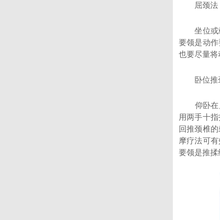
屈颈法
坐位或站
要领是动作
也要尽量将
卧位推
仰卧在床，
用两手十指
回推颈椎的
摩疗法可有
要领是推揉