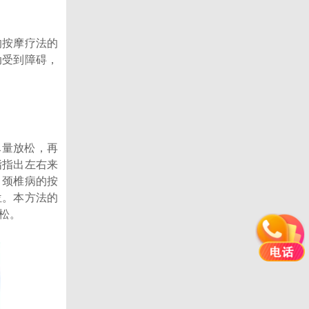
按摩疗法的
动受到障碍，
尽量放松，再
指指出左右来
，颈椎病的按
位。本方法的
松。