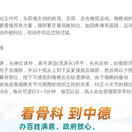
立均可，头部做主动的前屈、后屈、左右侧屈运动。颈椎病的
要缓慢而有力量，颈部要尽量屈曲到位。如因疼痛等原因，运
动作做到位，但动作切忌过快过猛。
颈
头伸出床外，肩与床边(无床头)齐平，头向后仰，后颈部
托于后颈部，并以十指从上到下反复揉按后颈部，然后再以十
棘突部位，指下可感觉到颈椎左右轻度摆动。由于颈椎的微动
效地改善颈椎关节与周围软组织之间的关系，纠正小关节的错
结合，每次可进行3～5分钟，做完以后，病人会自觉颈部非常轻