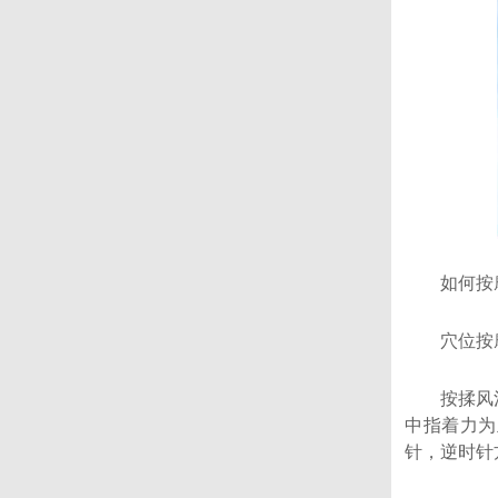
如何按摩
穴位按
按揉风池、
中指着力为
针，逆时针