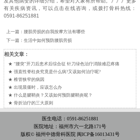
发其他病变的详细介绍，希望对大家有所帮助。》》》
更多
有关疾病资讯，可以点击在线咨询，或拨打骨科热线：
0591-86251881
上一篇：
腰肌劳损的自我按摩方法有哪些
下一篇：
生活中如何预防腰肌劳损
相关文章：
★
“腰突”开刀后患术后综合征 针刀绿色治疗消除难忍疼痛
★
强直性脊柱炎究竟是什么病?又该如何治疗呢?
★
椎管狭窄的病因
★
出现晨僵时，应该怎么办
★
什么是腱鞘炎？又该如何预防腱鞘炎呢？
★
骨折治疗的三大原则
医生电话：0591-86251881
医院地址：福州市六一北路171号
版权© 福州中德骨科医院
闽ICP备16013431号