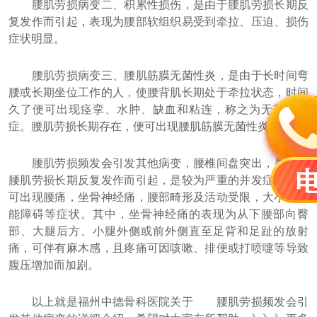
腰肌劳损病变二、积累性损伤，是由于腰肌劳损长期反
复发作而引起，表现为腰部软组织易受到牵拉、压迫、损伤
症状明显。
腰肌劳损病变三、腰肌筋膜无菌性炎，是由于长时间弯
腰或长期坐位工作的人，使腰背肌长期处于牵拉状态，时间
久了便可出现痉挛、水肿、缺血和粘连，称之为无菌性炎
症。腰肌劳损长期存在，便可出现腰肌筋膜无菌性炎症。
腰肌劳损频发会引发其他病变，腰椎间盘突出，是由于
腰肌劳损长期反复发作而引起，是较为严重的并发症。患者
可出现腰痛，坐骨神经痛，腰部畸形及活动受限，大小便功
能障碍等症状。其中，坐骨神经痛的表现为从下腰部向臀
部、大腿后方、小腿外侧或前外侧直至足背和足趾的放射
痛，可伴有麻木感，且疼痛可因咳嗽、排便或打喷嚏等导致
腹压增加而加剧。
以上就是福州中德骨科医院关于 腰肌劳损频发会引