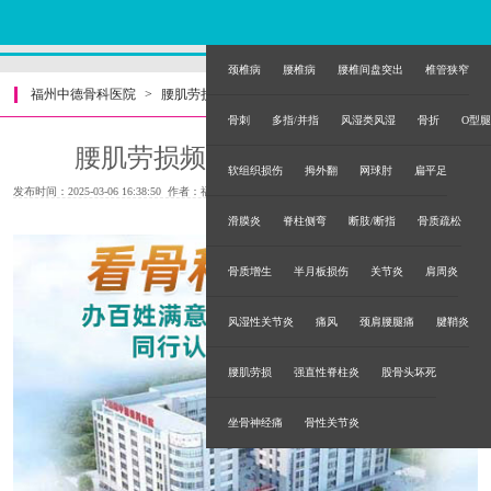
颈椎病
腰椎病
腰椎间盘突出
椎管狭窄
福州中德骨科医院
>
腰肌劳损
>
骨刺
多指/并指
风湿类风湿
骨折
O型腿
腰肌劳损频发会引发其他病变
软组织损伤
拇外翻
网球肘
扁平足
发布时间：2025-03-06 16:38:50 作者：福州中德骨科医院
滑膜炎
脊柱侧弯
断肢/断指
骨质疏松
骨质增生
半月板损伤
关节炎
肩周炎
风湿性关节炎
痛风
颈肩腰腿痛
腱鞘炎
腰肌劳损
强直性脊柱炎
股骨头坏死
坐骨神经痛
骨性关节炎