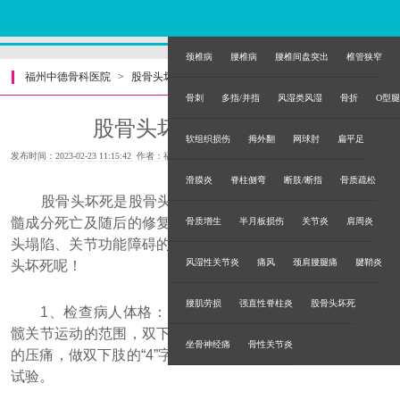
颈椎病
腰椎病
腰椎间盘突出
椎管狭窄
福州中德骨科医院
>
股骨头坏死
>
骨刺
多指/并指
风湿类风湿
骨折
O型腿
股骨头坏的检查与治疗
软组织损伤
拇外翻
网球肘
扁平足
发布时间：2023-02-23 11:15:42 作者：福州中德骨科医院
滑膜炎
脊柱侧弯
断肢/断指
骨质疏松
股骨头坏死是股骨头血供中断或受损，引起骨细胞及骨
髓成分死亡及随后的修复，继而导致股骨头结构改变、股骨
骨质增生
半月板损伤
关节炎
肩周炎
头塌陷、关节功能障碍的疾病。那么那些方法可以检查股骨
风湿性关节炎
痛风
颈肩腰腿痛
腱鞘炎
头坏死呢！
腰肌劳损
强直性脊柱炎
股骨头坏死
1、检查病人体格：观察股骨头坏死患者的步态，检查
髋关节运动的范围，双下肢长度和周径的测量，髋关节局部
坐骨神经痛
骨性关节炎
的压痛，做双下肢的“4”字试验，托马氏征、艾利斯征和叩击
试验。